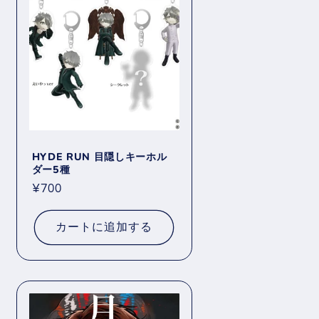
HYDE RUN 目隠しキーホル
ダー5種
通
¥700
常
価
カートに追加する
格