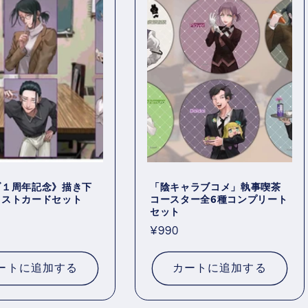
ブ１周年記念》描き下
「陰キャラブコメ」執事喫茶
ラストカードセット
コースター全6種コンプリート
セット
0
通
¥990
常
価
ートに追加する
カートに追加する
格