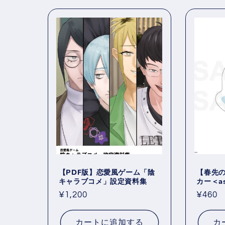
【PDF版】恋愛風ゲーム「陰
【春先
キャラブコメ」設定資料集
カー＜a
通
¥1,200
通
¥460
常
常
価
価
カートに追加する
カ