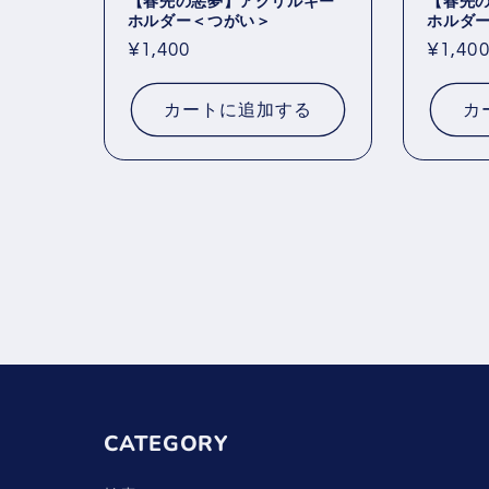
【春先の悪夢】アクリルキー
【春先
ホルダー＜つがい＞
ホルダ
通
¥1,400
通
¥1,40
常
常
価
価
カートに追加する
カ
格
格
CATEGORY