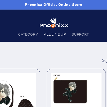
Phoenixx Official Online Store
CATEGORY
ALL LINE UP
SUPPORT
並