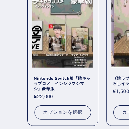
Nintendo Switch版『陰キャ
《陰ラ
ラブコメ インシツマシマ
ろしイ
シ』豪華版
通
¥1,50
通
¥22,000
常
常
価
価
格
オプションを選択
カ
格