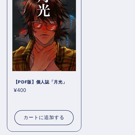
【PDF版】個人誌「月光」
通
¥400
常
価
格
カートに追加する