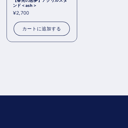
【春先の悪夢】アクリルスタ
ンド＜ash＞
通
¥2,700
常
価
カートに追加する
格