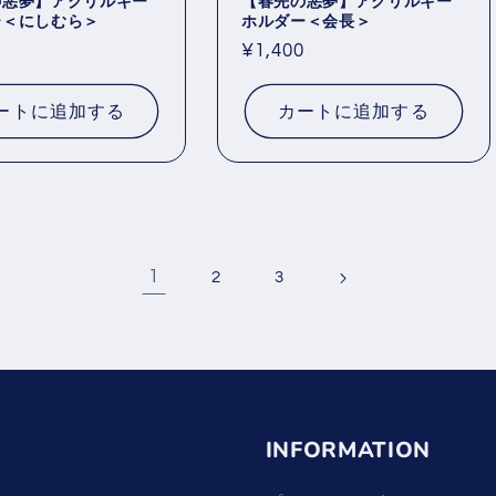
の悪夢】アクリルキー
【春先の悪夢】アクリルキー
ー＜にしむら＞
ホルダー＜会長＞
0
通
¥1,400
常
価
ートに追加する
カートに追加する
格
1
2
3
INFORMATION