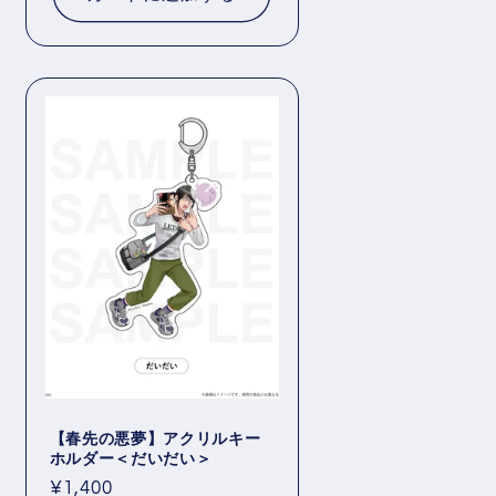
格
【春先の悪夢】アクリルキー
ホルダー＜だいだい＞
通
¥1,400