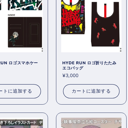
 RUN ロゴスマホケー
HYDE RUN ロゴ折りたたみ
エコバッグ
0
通
¥3,000
常
価
ートに追加する
カートに追加する
格