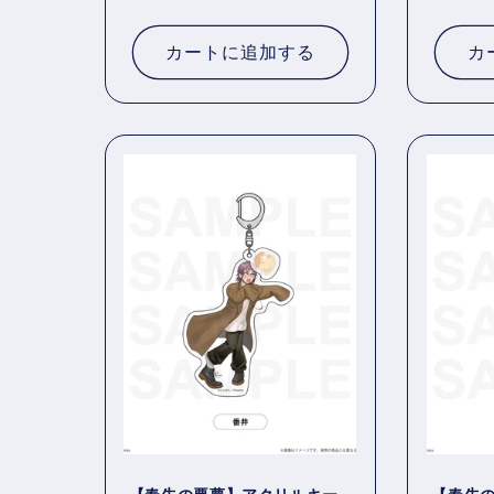
常
常
価
価
カートに追加する
カ
格
格