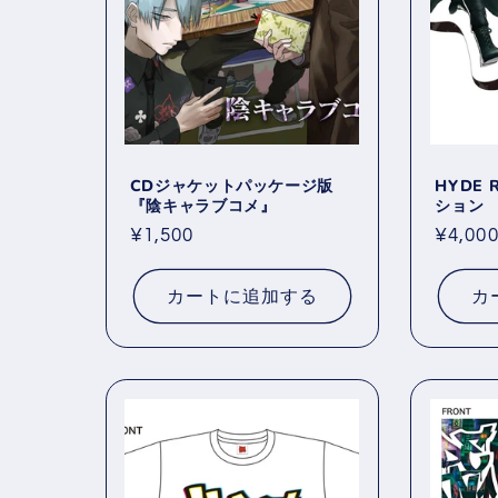
CDジャケットパッケージ版
HYDE
『陰キャラブコメ』
ション
通
¥1,500
通
¥4,00
常
常
価
価
カートに追加する
カ
格
格