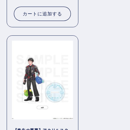
常
価
カートに追加する
格