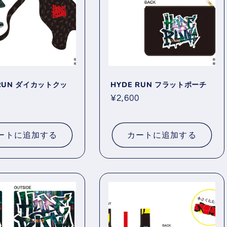
 RUN ダイカットクッ
HYDE RUN フラットポーチ
通
¥2,600
0
常
価
格
ートに追加する
カートに追加する