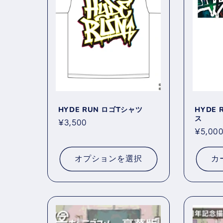
HYDE RUN ロゴTシャツ
HYDE
ス
通
¥3,500
通
¥5,00
常
常
価
価
格
オプションを選択
カ
格