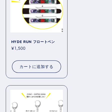
HYDE RUN フロートペン
通
¥1,500
常
価
格
カートに追加する