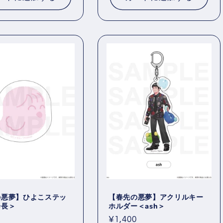
格
の悪夢】ひよこステッ
【春先の悪夢】アクリルキー
会長＞
ホルダー＜ash＞
通
¥1,400