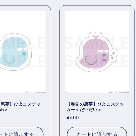
の悪夢】ひよこステッ
【春先の悪夢】ひよこステッ
sh＞
カー＜だいだい＞
通
¥460
常
価
ートに追加する
カートに追加する