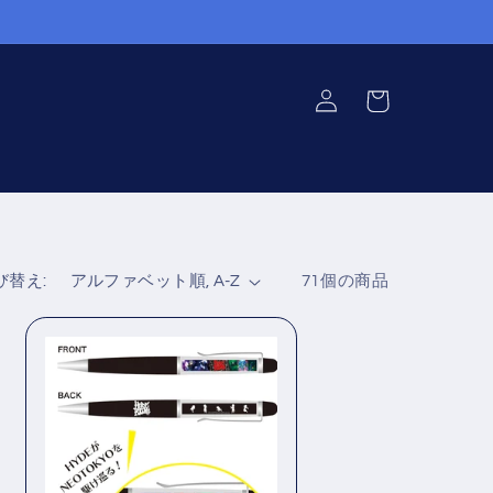
ロ
カ
グ
ー
イ
ト
ン
び替え:
71個の商品