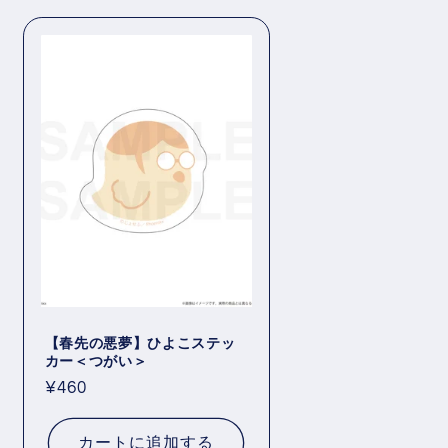
【春先の悪夢】ひよこステッ
カー＜つがい＞
通
¥460
常
価
カートに追加する