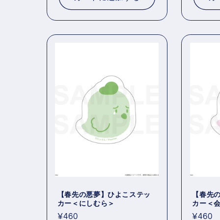
格
格
【春先の悪夢】ひよこステッ
【春先
カー＜にしむら＞
カー＜
通
¥460
通
¥460